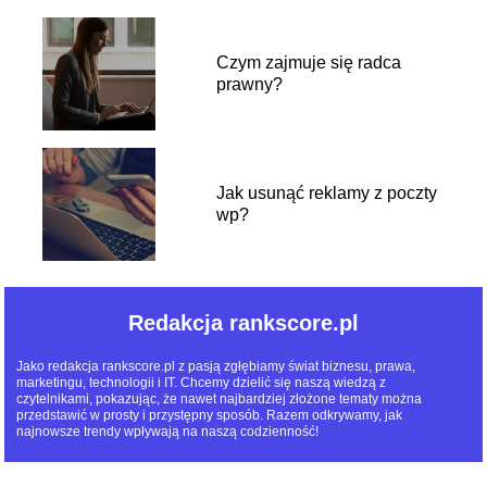
Czym zajmuje się radca
prawny?
Jak usunąć reklamy z poczty
wp?
Redakcja rankscore.pl
Jako redakcja rankscore.pl z pasją zgłębiamy świat biznesu, prawa,
marketingu, technologii i IT. Chcemy dzielić się naszą wiedzą z
czytelnikami, pokazując, że nawet najbardziej złożone tematy można
przedstawić w prosty i przystępny sposób. Razem odkrywamy, jak
najnowsze trendy wpływają na naszą codzienność!