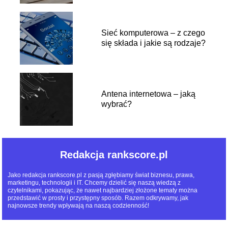
Sieć komputerowa – z czego
się składa i jakie są rodzaje?
Antena internetowa – jaką
wybrać?
Redakcja rankscore.pl
Jako redakcja rankscore.pl z pasją zgłębiamy świat biznesu, prawa,
marketingu, technologii i IT. Chcemy dzielić się naszą wiedzą z
czytelnikami, pokazując, że nawet najbardziej złożone tematy można
przedstawić w prosty i przystępny sposób. Razem odkrywamy, jak
najnowsze trendy wpływają na naszą codzienność!