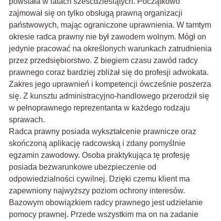
powstała w latach sześćdziesiątych. Początkowo
zajmował się on tylko obsługą prawną organizacji
państwowych, mając ograniczone uprawnienia. W tamtym
okresie radca prawny nie był zawodem wolnym. Mógł on
jedynie pracować na określonych warunkach zatrudnienia
przez przedsiębiorstwo. Z biegiem czasu zawód radcy
prawnego coraz bardziej zbliżał się do profesji adwokata.
Zakres jego uprawnień i kompetencji ówcześnie poszerza
się. Z kunsztu administracyjno-handlowego przerodził się
w pełnoprawnego reprezentanta w każdego rodzaju
sprawach.
Radca prawny posiada wykształcenie prawnicze oraz
skończoną aplikację radcowską i zdany pomyślnie
egzamin zawodowy. Osoba praktykująca tę profesję
posiada bezwarunkowe ubezpieczenie od
odpowiedzialności cywilnej. Dzięki czemu klient ma
zapewniony najwyższy poziom ochrony interesów.
Bazowym obowiązkiem radcy prawnego jest udzielanie
pomocy prawnej. Przede wszystkim ma on na zadanie