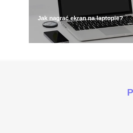
Jak nagrać ekran na laptopie?
P