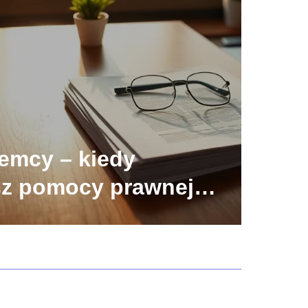
emcy – kiedy
sz pomocy prawnej