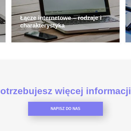
Łącze internetowe – rodzaje i
charakterystyka
otrzebujesz więcej informacj
NAPISZ DO NAS