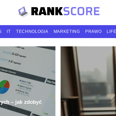
S
IT
TECHNOLOGIA
MARKETING
PRAWO
LIF
ych – jak zdobyć