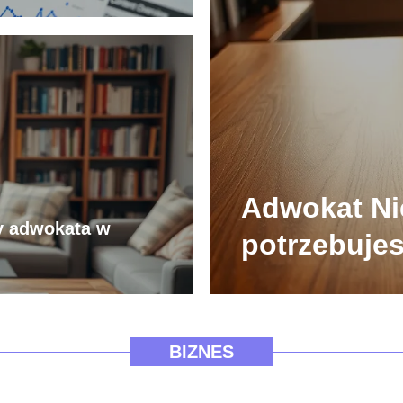
Adwokat Ni
y adwokata w
potrzebuje
za granicą?
BIZNES