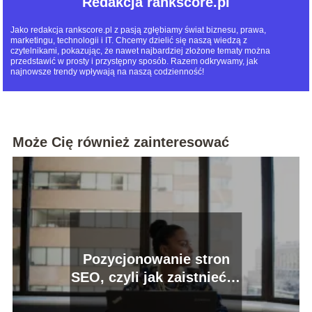
Redakcja rankscore.pl
Jako redakcja rankscore.pl z pasją zgłębiamy świat biznesu, prawa,
marketingu, technologii i IT. Chcemy dzielić się naszą wiedzą z
czytelnikami, pokazując, że nawet najbardziej złożone tematy można
przedstawić w prosty i przystępny sposób. Razem odkrywamy, jak
najnowsze trendy wpływają na naszą codzienność!
Może Cię również zainteresować
Pozycjonowanie stron
SEO, czyli jak zaistnieć w
internecie