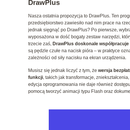
DrawPlus
Nasza ostatnia propozycja to DrawPlus. Ten progr
przedsiębiorstwo zawiesiło nad nim prace na rze
jednak sięgnąć po DrawPlus? Po pierwsze, wybran
wyposażona w dość bogaty zestaw narzędzi, któ
trzecie zaś,
DrawPlus doskonale współpracuje z
są pędzle czułe na nacisk pióra – w praktyce ozna
zależności od siły nacisku na ekran urządzenia.
Musisz się jednak liczyć z tym, że
wersja bezpłat
funkcji
, takich jak transformacje, zniekształcen
edycja oprogramowania nie daje również dostępu 
pomocą tworzyć animacji typu Flash oraz dokum