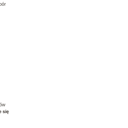
bór
tów
 się