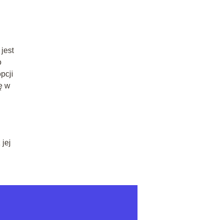
jest
o
pcji
ę w
jej