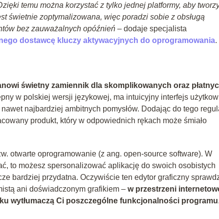
ięki temu można korzystać z tylko jednej platformy, aby tworz
jest świetnie zoptymalizowana, więc poradzi sobie z obsługą
mentów bez zauważalnych opóźnień
– dodaje specjalista
anego dostawcę kluczy aktywacyjnych do oprogramowania
.
anowi świetny zamiennik dla skomplikowanych oraz płatny
ępny w polskiej wersji językowej, ma intuicyjny interfejs użytko
u nawet najbardziej ambitnych pomysłów. Dodając do tego regu
racowany produkt, który w odpowiednich rękach może śmiało
tzw. otwarte oprogramowanie (z ang. open-source software). W
wać, to możesz spersonalizować aplikację do swoich osobistych
zcze bardziej przydatna. Oczywiście ten edytor graficzny sprawdz
amistą ani doświadczonym grafikiem –
w przestrzeni internetow
roku wytłumaczą Ci poszczególne funkcjonalności programu