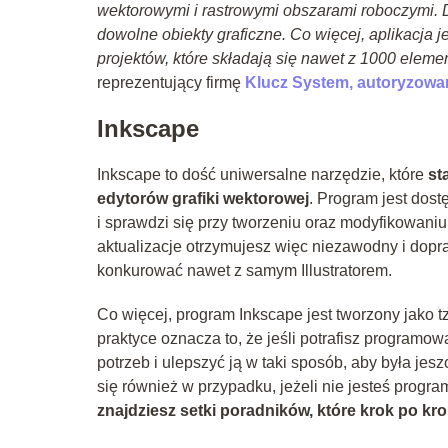
wektorowymi i rastrowymi obszarami roboczymi. Dz
dowolne obiekty graficzne. Co więcej, aplikacja 
projektów, które składają się nawet z 1000 ele
reprezentujący firmę
Klucz System, autoryzow
Inkscape
Inkscape to dość uniwersalne narzędzie, które
st
edytorów grafiki wektorowej
. Program jest dost
i sprawdzi się przy tworzeniu oraz modyfikowani
aktualizacje otrzymujesz więc niezawodny i dop
konkurować nawet z samym Illustratorem.
Co więcej, program Inkscape jest tworzony jako 
praktyce oznacza to, że jeśli potrafisz programo
potrzeb i ulepszyć ją w taki sposób, aby była jes
się również w przypadku, jeżeli nie jesteś progr
znajdziesz setki poradników, które krok po k