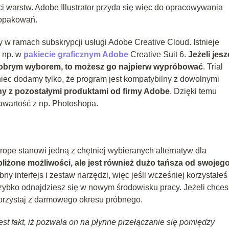
ci warstw. Adobe Illustrator przyda się więc do opracowywania
 opakowań.
 w ramach subskrypcji usługi Adobe Creative Cloud. Istnieje
, np. w
pakiecie graficznym Adobe
Creative Suit 6.
Jeżeli jes
ie dobrym wyborem, to możesz go najpierw wypróbować
. Trial
iec dodamy tylko, że program jest kompatybilny z dowolnymi
ny z pozostałymi produktami od firmy Adobe
. Dzięki temu
zawartość z np. Photoshopa.
urope stanowi jedną z chętniej wybieranych alternatyw dla
zbliżone możliwości, ale jest również dużo tańsza od swojeg
ny interfejs i zestaw narzędzi, więc jeśli wcześniej korzystałeś
zybko odnajdziesz się w nowym środowisku pracy. Jeżeli chces
korzystaj z darmowego okresu próbnego.
st fakt, iż pozwala on na płynne przełączanie się pomiędzy