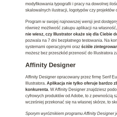
modyfikowania typografii i pracy na dowolnej iloś
skalowalnych ilustracji, logotypów czy projektów
Program w swojej najnowszej wersji jest dostępny
również możliwość zakupu aplikacji na własność
nie wiesz, czy Illustrator okaże się dla Cieb
pozwala na 7 dni bezpłatnego testowania. Na kon
systemami operacyjnymi oraz
ściśle zintegrowa
możesz bez przeszkód przenosić do Illustratora 
Affinity Designer
Affinity Designer opracowany przez firmę Serif E
Illustratora.
Aplikacja nie tylko oferuje bardzo 
konkurenta
. W Affinity Designer znajdziesz podob
cyfrowych produktów od Adobe, to z pewnością s
wcześniej przekonać się na własnej skórze, to s
Sporym wyróżnikiem programu Affinity Designer je