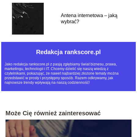
Antena internetowa – jaką
wybrać?
Redakcja rankscore.pl
Jako redakcja rankscore.pl z pasją zgłębiamy świat biznesu, prawa,
marketingu, technologii i IT. Chcemy dzielić się naszą wiedzą z
czytelnikami, pokazując, że nawet najbardziej złożone tematy można
przedstawić w prosty i przystępny sposób. Razem odkrywamy, jak
najnowsze trendy wpływają na naszą codzienność!
Może Cię również zainteresować